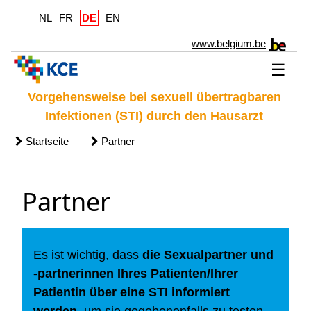
NL
FR
DE
EN
www.belgium.be
☰
Vorgehensweise bei sexuell übertragbaren
Infektionen (STI) durch den Hausarzt
Startseite
Partner
Partner
Es ist wichtig, dass
die Sexualpartner und
-partnerinnen Ihres Patienten/Ihrer
Patientin über eine STI informiert