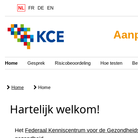
NL
FR
DE
EN
Aanp
Home
Gesprek
Risicobeoordeling
Hoe testen
Be
Home
Home
Hartelijk welkom!
Het
Federaal Kenniscentrum voor de Gezondheid