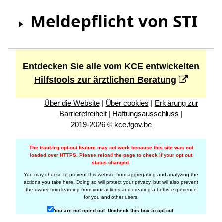
Meldepflicht von STI
Entdecken Sie alle vom KCE entwickelten
Hilfstools zur ärztlichen Beratung
Über die Website
|
Über cookies
|
Erklärung zur
Barrierefreiheit
|
Haftungsausschluss
|
2019-2026 ©
kce.fgov.be
The tracking opt-out feature may not work because this site was not
loaded over HTTPS. Please reload the page to check if your opt out
status changed.
You may choose to prevent this website from aggregating and analyzing the
actions you take here. Doing so will protect your privacy, but will also prevent
the owner from learning from your actions and creating a better experience
for you and other users.
You are not opted out. Uncheck this box to opt-out.