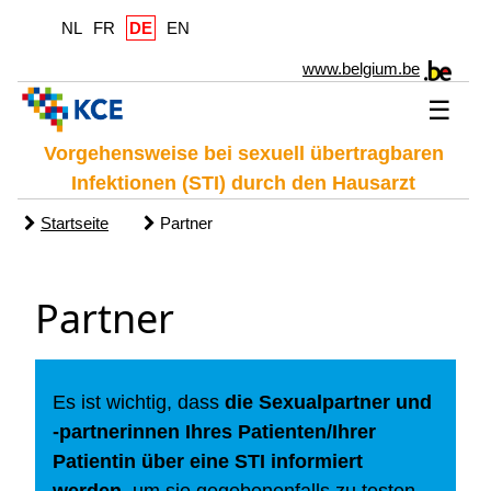
NL
FR
DE
EN
www.belgium.be
☰
Vorgehensweise bei sexuell übertragbaren
Infektionen (STI) durch den Hausarzt
Startseite
Partner
Partner
Es ist wichtig, dass
die Sexualpartner und
-partnerinnen Ihres Patienten/Ihrer
Patientin über eine STI informiert