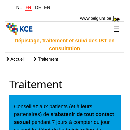
NL
FR
DE
EN
www.belgium.be
☰
Dépistage, traitement et suivi des IST en
consultation
Accueil
Traitement
Traitement
Conseillez aux patients (et à leurs
partenaires) de
s’abstenir de tout contact
sexuel
pendant 7 jours à compter du jour