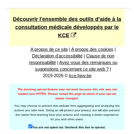
Découvrir l'ensemble des outils d’aide à la
consultation médicale développés par le
KCE
A propos de ce site
|
A propos des cookies
|
Déclaration d'accessibilité
|
Clause de non
responsabilité
|
Avez-vous des remarques ou
suggestions concernant ce site web ?
|
2019-2026 ©
kce.fgov.be
The tracking opt-out feature may not work because this site was not
loaded over HTTPS. Please reload the page to check if your opt out
status changed.
You may choose to prevent this website from aggregating and analyzing the
actions you take here. Doing so will protect your privacy, but will also prevent
the owner from learning from your actions and creating a better experience
for you and other users.
You are not opted out. Uncheck this box to opt-out.