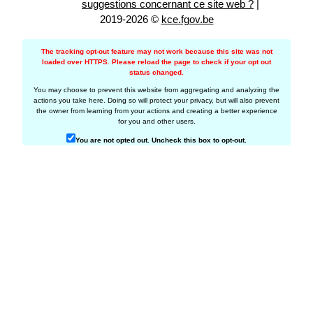
suggestions concernant ce site web ?
|
2019-2026 ©
kce.fgov.be
The tracking opt-out feature may not work because this site was not
loaded over HTTPS. Please reload the page to check if your opt out
status changed.
You may choose to prevent this website from aggregating and analyzing the
actions you take here. Doing so will protect your privacy, but will also prevent
the owner from learning from your actions and creating a better experience
for you and other users.
You are not opted out. Uncheck this box to opt-out.