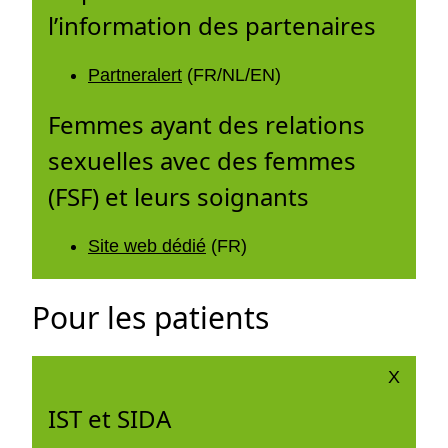
l’information des partenaires
Partneralert
(FR/NL/EN)
Femmes ayant des relations
sexuelles avec des femmes
(FSF) et leurs soignants
Site web dédié
(FR)
Pour les patients
X
IST et SIDA